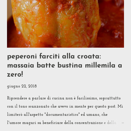
buttarmi in una sperimentazione più accanita. Uno si chiede:
sì, ma perché raccontare tutto questo solo ora, a quasi un
anno dagli eventi? Be'... perché sinceramente i primi risultati
miei non mi avevano convinto del tutto. Poi è arrivata l...
peperoni farciti alla croata:
massaia batte bustina millemila a
zero!
giugno 22, 2018
Riprendere a parlare di cucina non è facilissimo, soprattutto
con il tono scanzonato che avevo in mente per questo post. Mi
limiterò all'aspetto "documentaristico" ed umano, che
l'umore magari sa beneficiare della concentrazione e della