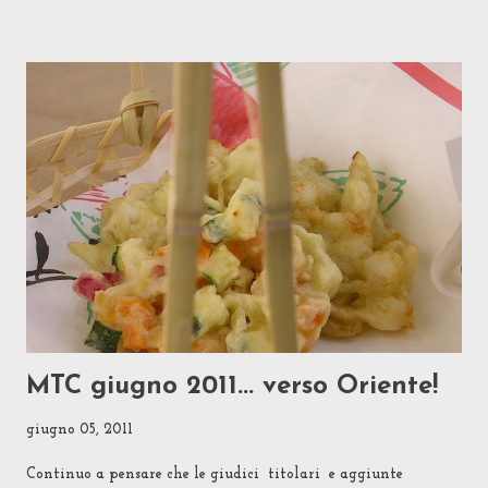
indispensabili, e l'ho mandato alla Gennaro per un parere. E
lei ha detto che un terzo di quanto le ho mostrato era già
troppo! Allora ho ricomposto alcuni dei contenuti in articoli
di supporto da pubblicare più avanti ed ho cassato il resto.
Qui è rimasto il riassunto della selezione della selezione,
ovvero il puro tema dell'MTC. Che, mi spiace, adesso vi tocca
leggere per intero! Se scegliere un ingrediente invece che una
ricetta tende ad allargare gli orizzonti, questa volta scegliere
IL RISO , come capirete, li spalanca fran...
MTC giugno 2011... verso Oriente!
giugno 05, 2011
Continuo a pensare che le giudici titolari e aggiunte