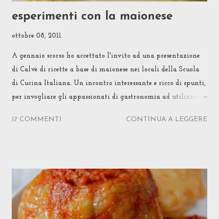
esperimenti con la maionese
ottobre 08, 2011
A gennaio scorso ho accettato l'invito ad una presentazione
di Calvè di ricette a base di maionese nei locali della Scuola
di Cucina Italiana. Un incontro interessante e ricco di spunti,
per invogliare gli appassionati di gastronomia ad utilizzare
la maionese non solo come salsa fredda di accompagnamento
17 COMMENTI
CONTINUA A LEGGERE
ma proprio come ingrediente di cucina. La riflessione che
uova, olio e limone, le componenti base della maionese, siano
un mix facilmente ritrovabile in molte ricette non mi era
sfuggita, tanto è vero che qualche blando esperimento per
conto mio l'avevo anche già fatto. Sono stati però i mitici
biscottini dell'Araba Felice , pubblicati giusto qualche
settimana prima dell'incontro con Calvè, a "darmi il la" per