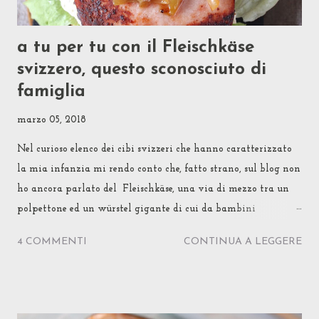
a tu per tu con il Fleischkäse
svizzero, questo sconosciuto di
famiglia
marzo 05, 2018
Nel curioso elenco dei cibi svizzeri che hanno caratterizzato
la mia infanzia mi rendo conto che, fatto strano, sul blog non
ho ancora parlato del Fleischkäse, una via di mezzo tra un
polpettone ed un würstel gigante di cui da bambini
venivamo spesso nutriti. Ma un episodio di vita vera me lo
4 COMMENTI
CONTINUA A LEGGERE
ha messo sotto il naso proprio l'altro giorno, ed eccomi qui con
il mio reportage storico-familiare. Alcuni Svizzeri, come
quelli di casa mia, vivono il Fleischkäse come un salume, da
comprare pronto, intero o affettato sottile in buste, da servire