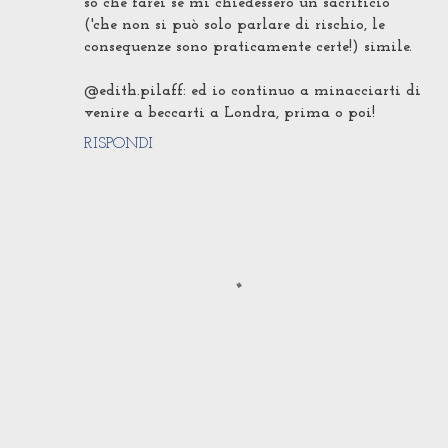
so che farei se mi chiedessero un sacrificio
('che non si può solo parlare di rischio, le
consequenze sono praticamente certe!) simile.
@edith.pilaff: ed io continuo a minacciarti di
venire a beccarti a Londra, prima o poi!
RISPONDI
P