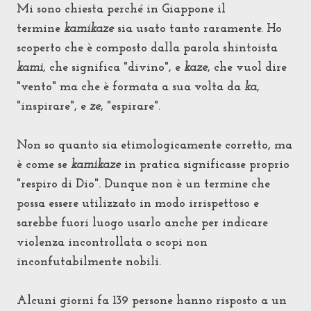
Mi sono chiesta perché in Giappone il
termine
kamikaze
sia usato tanto raramente. Ho
scoperto che è composto dalla parola shintoista
kami
, che significa "divino", e
kaze
, che vuol dire
"vento" ma che è formata a sua volta da
ka
,
"inspirare", e
ze
, "espirare".
Non so quanto sia etimologicamente corretto, ma
è come se
kamikaze
in pratica significasse proprio
"respiro di Dio". Dunque non è un termine che
possa essere utilizzato in modo irrispettoso e
sarebbe fuori luogo usarlo anche per indicare
violenza incontrollata o scopi non
inconfutabilmente nobili.
Alcuni giorni fa 139 persone hanno risposto a un