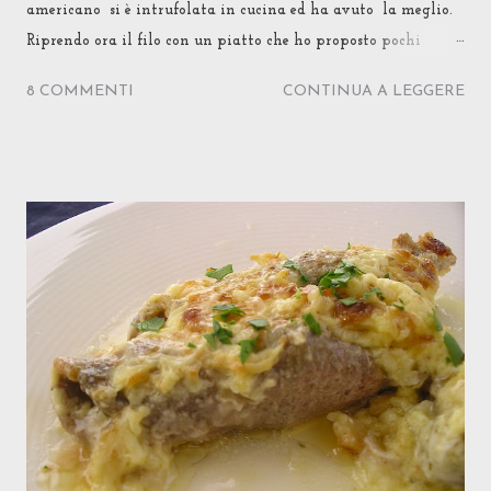
americano si è intrufolata in cucina ed ha avuto la meglio.
Riprendo ora il filo con un piatto che ho proposto pochi
giorni fa anche alla mia cara mammina svizzera in
8 COMMENTI
CONTINUA A LEGGERE
occasione del suo compleanno: Bratwurst con salsa di cipolle.
L'aspetto curioso non sta tanto nel tipo di würstel utilizzato,
una salsiccia bianca di vitello il cui nome per alcuni significa
"salsiccia di carne spezzettata" e per altri "salsiccia da
arrostire". In Germania di solito viene speziata in modo deciso
con pepe, noce moscata e/o cumino, mentre in Svizzera il suo
sapore è molto più delicato. In Ticino ne esiste una versione
mignon, una "collana" di micro-salsiccine detta cipollata
non perchè contenga cipolle ma perchè, appunto, di solito si
serve in salsa di cipolle. Ma, a casa della mia mamma
lavoratrice senza tempo ne' passione per la cucina,...