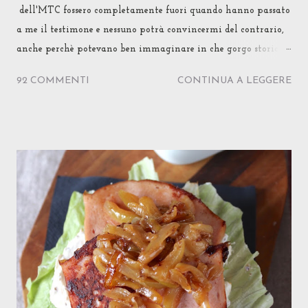
dell'MTC fossero completamente fuori quando hanno passato
a me il testimone e nessuno potrà convincermi del contrario,
anche perchè potevano ben immaginare in che gorgo storico-
etnico-confusionale avrei trascinato la sfida... ma si sono
92 COMMENTI
CONTINUA A LEGGERE
fidate lo stesso! No, è oggettivo: non possono essere
completamente normali... Accertato questo, dichiaro anche di
non essermi mai emozionata tanto nello scrivere un post e
soprattutto nel proporre una ricetta, sentendo tanti occhi
puntati addosso ed il fiato trattenuto di tanti MTC
addicted... Ebbene sì, rilassatevi (o disperatevi) pure: come
temevate, questa volta si va davvero tutti in Giappone!
Niente succede per caso, si sa. Tanto è vero che l'eterno
girovagare di Marco Polo (a cui faccio da qualche tempo da
vivandiera ) l'ha portato proprio a questo punto del suo
viaggio a confrontarsi con Cipango , il Paese del Sol
Levante... Come potevo non cogliere il suggerimento ...