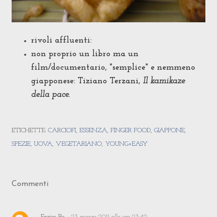
rivoli affluenti:
non proprio un libro ma un
film/documentario, "semplice" e nemmeno
giapponese: Tiziano Terzani,
Il kamikaze
della pace.
ETICHETTE:
CARCIOFI
ESSENZA
FINGER FOOD
GIAPPONE
SPEZIE
UOVA
VEGETARIANO
YOUNG+EASY
Commenti
Enrico Bo
23 marzo 2011 alle ore 23:42