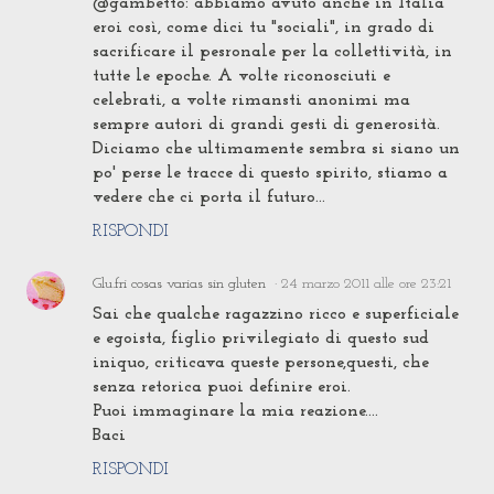
@gambetto: abbiamo avuto anche in Italia
eroi così, come dici tu "sociali", in grado di
sacrificare il pesronale per la collettività, in
tutte le epoche. A volte riconosciuti e
celebrati, a volte rimansti anonimi ma
sempre autori di grandi gesti di generosità.
Diciamo che ultimamente sembra si siano un
po' perse le tracce di questo spirito, stiamo a
vedere che ci porta il futuro...
RISPONDI
Glu.fri cosas varias sin gluten
24 marzo 2011 alle ore 23:21
Sai che qualche ragazzino ricco e superficiale
e egoista, figlio privilegiato di questo sud
iniquo, criticava queste persone,questi, che
senza retorica puoi definire eroi.
Puoi immaginare la mia reazione....
Baci
RISPONDI