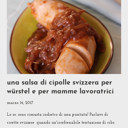
in tavola come fosse prosciutto cotto o da infilare nei panini
per merenda con maionese, senape e cipolline sottaceto (Be'...
che c'è?! Se mia mamma per evitare che noi figli
mangiassimo troppa Nutella la teneva in frigo ad indurire,
così era più difficile da spalmare e sul pane se ne metteva di
meno, perché stupirsi di quella che lei invece considerava una
merenda "sana"?!) Altri amanti del Fleischkäse lo ...
una salsa di cipolle svizzera per
würstel e per mamme lavoratrici
marzo 14, 2017
Lo so: sono rimasta indietro di una puntata! Parlavo di
ricette svizzere quando un'irrefrenabile tentazione di cibo