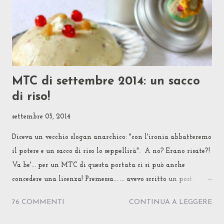
MTC di settembre 2014: un sacco
di riso!
settembre 05, 2014
Diceva un vecchio slogan anarchico: "con l'ironia abbatteremo
il potere e un sacco di riso lo seppellirà". A no? Erano risate?!
Va be'... per un MTC di questa portata ci si può anche
concedere una licenza! Premessa... ... avevo scritto un post
lunghissimo per raccontare perché e per come ho scelto questo
76 COMMENTI
CONTINUA A LEGGERE
tema per l'MTChallenge di settembre 2014. Poi l'ho ridotto
della metà, lasciando solo alcune note che mi sembravano