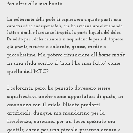
tea
oltre alla sua bontà.
La policromia delle perle di tapioca era a questo punto una
caratteristica indispensabile, che ho evidenziato eliminando
latte e simili e lasciando limpida la parte liquida del dolce.
Di solito per i dolci orientali si acquistano le perle di tapioca
neutre o
colorate, grosse, medie o
già pronte,
piccolissime. Ma potevo rinunciare all'
home made
,
in una sfida contro il "non l'ho mai fatto" come
quella dell'MTC?
I coloranti, però, ho pensato dovessero essere
significativi anche come apportatori di gusto, in
assonanza con il miele.
Niente prodotti
artificiali, dunque, ma mandarino per la
freschezza, curcuma per un tocco speziato ma
gentile, cacao per una piccola presenza amara e