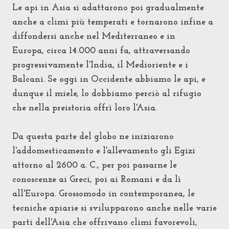
Le api in Asia si adattarono poi gradualmente
anche a climi più temperati e tornarono infine a
diffondersi anche nel Mediterraneo e in
Europa,
circa 14.000 anni fa
, attraversando
progressivamente l'India, il Medioriente e i
Balcani. Se oggi in Occidente abbiamo le api, e
dunque il miele, lo dobbiamo perciò al rifugio
che nella preistoria offrì loro l'Asia.
Da questa parte del globo ne iniziarono
l'addomesticamento e l'allevamento gli Egizi
attorno al 2600 a. C., per poi passarne le
conoscenze ai Greci, poi ai Romani e da lì
all'Europa. Grossomodo in contemporanea, le
tecniche apiarie si svilupparono anche nelle varie
parti dell'Asia che offrivano
climi
favorevoli,