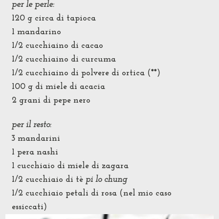
per le perle:
120 g circa di tapioca
1 mandarino
1/2 cucchiaino di cacao
1/2 cucchiaino di curcuma
1/2 cucchiaino di polvere di ortica (**)
100 g di miele di acacia
2 grani di pepe nero
per il resto:
3 mandarini
1 pera nashi
1 cucchiaio di miele di zagara
1/2 cucchiaio di tè
pi lo chung
1/2 cucchiaio petali di rosa (nel mio caso
essiccati)