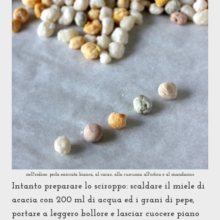
nell'ordine: perla essiccata bianca, al cacao, alla curcuma. all'ortica e al mandarino
Intanto preparare lo sciroppo: scaldare il miele di
acacia con 200 ml di acqua ed i grani di pepe,
portare a leggero bollore e lasciar cuocere piano