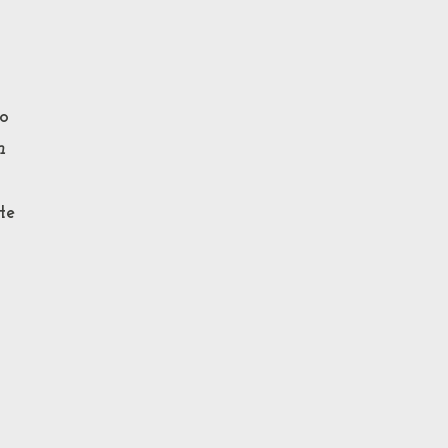
to
n
te