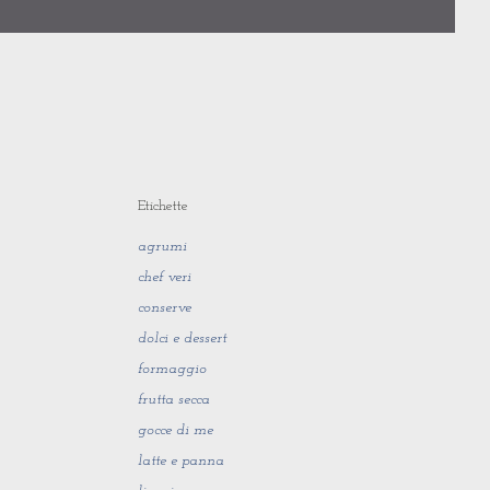
Etichette
agrumi
chef veri
conserve
dolci e dessert
formaggio
frutta secca
gocce di me
latte e panna