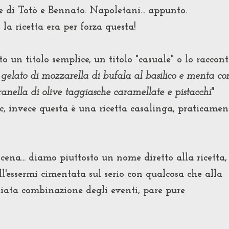
e di Totò e Bennato. Napoletani... appunto.
a ricetta era per forza questa!
o un titolo semplice, un titolo "casuale" o lo raccon
 gelato di mozzarella di bufala al basilico e menta co
anella di olive taggiasche caramellate e pistacchi"
, invece questa è una ricetta casalinga, praticamen
scena... diamo piuttosto un nome diretto alla ricetta,
ll'essermi cimentata sul serio con qualcosa che alla
diata combinazione degli eventi, pare pure