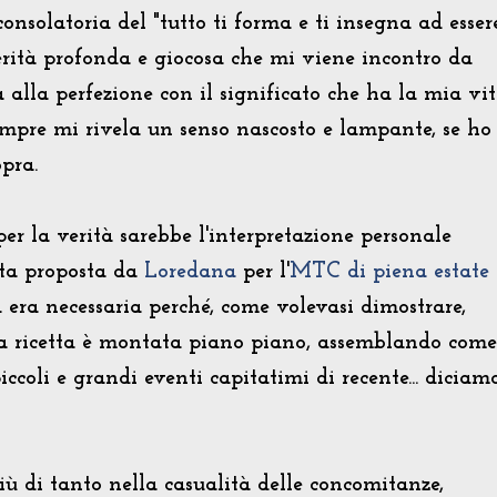
consolatoria del "tutto ti forma e ti insegna ad esser
verità profonda e giocosa che mi viene incontro da
a alla perfezione con il significato che ha la mia vi
mpre mi rivela un senso nascosto e lampante, se ho
opra.
per la verità sarebbe l'interpretazione personale
etta proposta da
Loredana
per l'
MTC di piena estate
 era necessaria perché, come volevasi dimostrare,
ta ricetta è montata piano piano, assemblando come
iccoli e grandi eventi capitatimi di recente... diciam
iù di tanto nella casualità delle concomitanze,