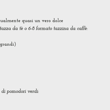
asualmente quasi un vero dolce
 tazza da tè o 6-8 formato tazzina da caffè:
 grandi)
a di pomodori verdi: