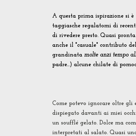
A questa prima ispirazione si è
taggiasche regalatomi di recent
di rivedere presto. Quasi pronta
anche il "casuale" contributo de
grandinata
molte anzi tempo all
padre...) alcune chilate di pom
Come potevo ignorare oltre gli 
dispiegato davanti ai miei occhi?
un soufflé gelato. Dolce ma com
interpretati al salato. Quasi un