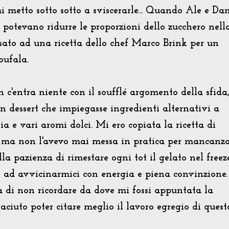
 metto sotto sotto a sviscerarle... Quando Ale e Dan
 potevano ridurre le proporzioni dello zucchero nell
sato ad una ricetta dello chef Marco Brink per un
bufala.
 c'entra niente con il soufflé argomento della sfida
n dessert che impiegasse ingredienti alternativi a
lia e vari aromi dolci. Mi ero copiata la ricetta di
o ma non l'avevo mai messa in pratica per mancanz
la pazienza di rimestare ogni tot il gelato nel freez
o ad avvicinarmici con energia e piena convinzione.
ta di non ricordare da dove mi fossi appuntata la
iaciuto poter citare meglio il lavoro egregio di quest