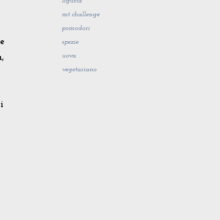
liguria
mt challenge
pomodori
he
spezie
uova
,
vegetariano
i