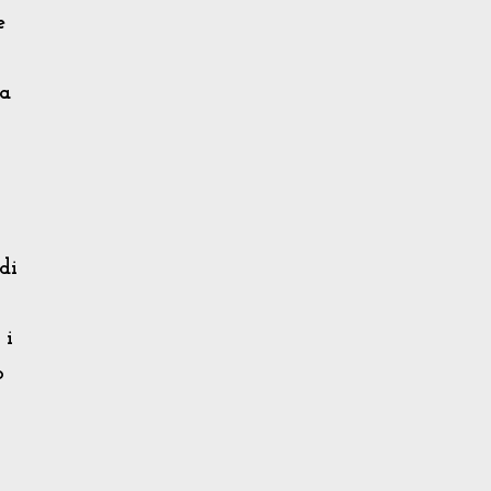
e
ta
di
 i
o